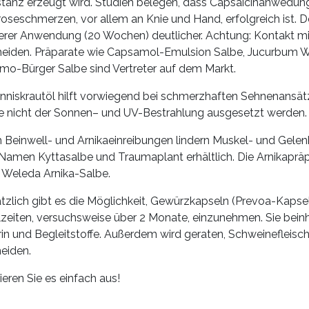
tanz erzeugt wird. Studien belegen, dass Capsaicinanwedunge
roseschmerzen, vor allem an Knie und Hand, erfolgreich ist. 
erer Anwendung (20 Wochen) deutlicher. Achtung: Kontakt mit
eiden. Präparate wie Capsamol-Emulsion Salbe, Jucurbum 
mo-Bürger Salbe sind Vertreter auf dem Markt.
nniskrautöl hilft vorwiegend bei schmerzhaften Sehnenans
te nicht der Sonnen– und UV-Bestrahlung ausgesetzt werden.
 Beinwell- und Arnikaeinreibungen lindern Muskel- und Gelen
Namen Kyttasalbe und Traumaplant erhältlich. Die Arnikaprä
 Weleda Arnika-Salbe.
tzlich gibt es die Möglichkeit, Gewürzkapseln (Prevoa-Kapsel
zeiten, versuchsweise über 2 Monate, einzunehmen. Sie bei
rin und Begleitstoffe. Außerdem wird geraten, Schweineflei
eiden.
ieren Sie es einfach aus!