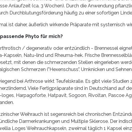
sse Anlaufzeit (ca. 3 Wochen). Durch die Anwendung pflanzl
urch Durchblutungsförderung häufig zu einer sofortigen Linde
mal ist daher, äußerlich wirkende Präparate mit systemisch w
 passende Phyto für mich?
rthrotisch / degenerativ oder entzündlich - Brennessel eigne
a-Kapseln, Natu-lind und Rheuma-hek. Frische Brennesselblätte
setzt, mit denen die schmerzenden Stellen eingerieben werd
algischen Schmerzen ("Hexenschuss", Umknicken und Sehnen
iegend bei Arthrose wirkt Teufelskralle. Es gibt viele Studien 
erzlindernd. Viele Fertigpräparate sind in Deutschland auf de
i-loges, Harpagoforte, Hatpavit, Sogoon, Rivoltan, Pascoe Agi
anden.
zinischer Weihrauch ist segensreich bei chronischen Entzünd
ündliche Darmerkrankungen und Multiple Sklerose. Der indisch
ellia Loges Weihrauchkapseln, zweimal täglich 1 Kapsel ei