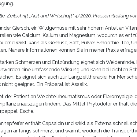
ügung.
le: Zeitschrift „Arzt und Wirtschaft“ 4/2020, Pressemitteilung vo
nder Giersch, ein Wildgemüse mit sehr hohem Anteil an Vitam
ralien wie Calcium, Kalium und Magnesium, wodurch es 
äuernd wirkt, kann als Gemüse, Saft, Pulver, Smoothie, Tee
en. Nähere Informationen können Sie in meiner Praxis erfrage
starken Schmerzen und Entzündung eignet sich Weidenrinde. 
hwerden eine umfassende Wirkung und kann bei leichten Sch
eichen. Es eignet sich auch zur Langzeittherapie. Für Mensch
s nicht geeignet. Ein Präparat ist Assalix.
et der Patient an Weichteilrheumatismus oder Fibromyalgie, d
chpflanzenauszügen lindern. Das Mittel Phytodolor enthält di
erpappel, Esche.
nnepfeffer enthält Capsaicin und wirkt als Externa schnell 
ragen anfangs schmerzt und wärmt, wodurch die Transport