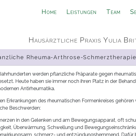
Home
Leistungen
Team
S
Hausärztliche Praxis Yulia Bri
anzliche Rheuma-Arthrose-Schmerztherapi
 Jahrhunderten werden pflanzliche Präparate gegen rheumati
esetzt. Heute haben sie immer noch ihren Platz in der Behand
odernen Antirheumatika.
en Erkrankungen des rheumatischen Formenkreises gehören vie
iche Beschwerden:
erzen in den Gelenken und am Bewegungsapparat, oft schub
figkeit, Überwärmung, Schwellung und Bewegungseinschränkun
nwirkungsarm, schmerz- und entzündungshemmend. Dafür benö