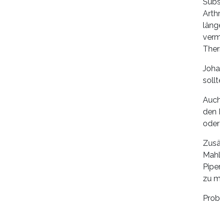
Subs
Arth
läng
verm
Ther
Joha
soll
Auch
den 
oder
Zusä
Mahl
Pipe
zu m
Prob