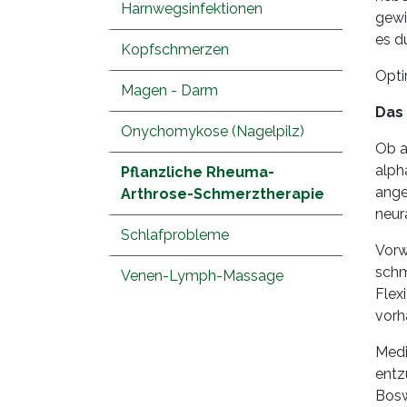
Harnwegsinfektionen
gewi
es d
Kopfschmerzen
Opti
Magen - Darm
Das
Onychomykose (Nagelpilz)
Ob a
alph
Pflanzliche Rheuma-
ange
Arthrose-Schmerztherapie
neur
Schlafprobleme
Vorw
schm
Venen-Lymph-Massage
Flex
vorh
Medi
entz
Bosw