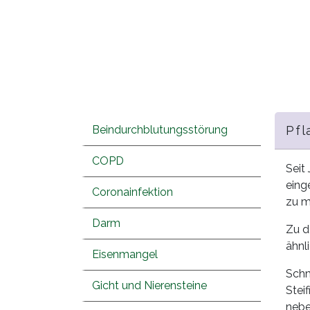
Beindurchblutungsstörung
Pfl
COPD
Seit
eing
Coronainfektion
zu m
Darm
Zu d
ähnl
Eisenmangel
Schm
Gicht und Nierensteine
Stei
nebe