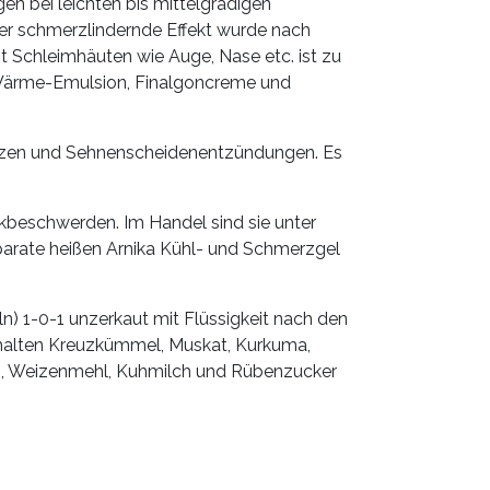
n bei leichten bis mittelgradigen
Der schmerzlindernde Effekt wurde nach
 Schleimhäuten wie Auge, Nase etc. ist zu
Wärme-Emulsion, Finalgoncreme und
ätzen und Sehnenscheidenentzündungen. Es
kbeschwerden. Im Handel sind sie unter
parate heißen Arnika Kühl- und Schmerzgel
n) 1-0-1 unzerkaut mit Flüssigkeit nach den
nhalten Kreuzkümmel, Muskat, Kurkuma,
sch, Weizenmehl, Kuhmilch und Rübenzucker