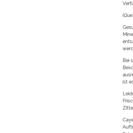
Verf
(Quel
Gesu
Mine
ents
werd
Bei 
Besc
ausr
ist e
Leid
Fris
Zitt
Caye
Auft